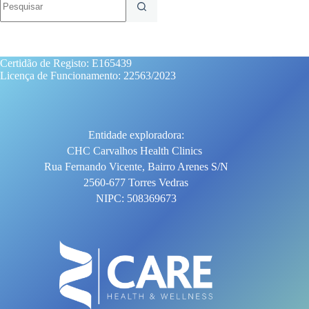
resultados
Certidão de Registo: E165439
Licença de Funcionamento: 22563/2023
Entidade exploradora:
CHC Carvalhos Health Clinics
Rua Fernando Vicente, Bairro Arenes S/N
2560-677 Torres Vedras
NIPC: 508369673