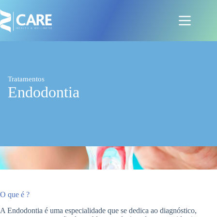
Pular
para
o
conteúdo
Tratamentos
Endodontia
O que é ?
A Endodontia é uma especialidade que se dedica ao diagnóstico,