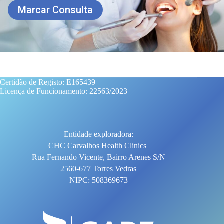
Marcar Consulta
Certidão de Registo: E165439
Licença de Funcionamento: 22563/2023
Entidade exploradora:
CHC Carvalhos Health Clinics
Rua Fernando Vicente, Bairro Arenes S/N
2560-677 Torres Vedras
NIPC: 508369673